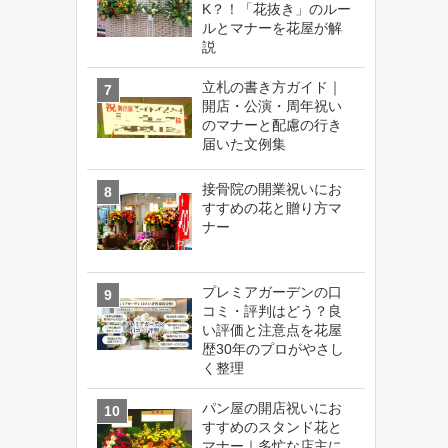
K？！「花抜き」のルー
ルとマナーを花屋が解
説
立札の書き方ガイド｜
開店・公演・周年祝い
のマナーと配慮の行き
届いた文例集
接骨院の開業祝いにお
すすめの花と贈り方マ
ナー
プレミアガーデンの口
コミ・評判はどう？良
い評価と注意点を花屋
歴30年のプロがやさし
く整理
パン屋の開店祝いにお
すすめのスタンド花と
マナー｜多忙な店主に