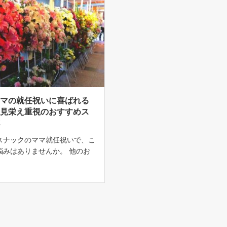
ママの就任祝いに喜ばれる
｜見栄え重視のおすすめス
花
スナックのママ就任祝いで、こ
悩みはありませんか。 他のお
のお花と並んでも引けを取らな
かなお花を贈りたい お店のオ
間（夕方から夜）に合わせて確
たい 銀座や北新地での相場
]