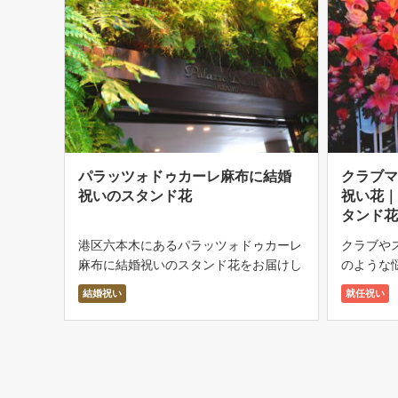
パラッツォドゥカーレ麻布に結婚
クラブ
祝いのスタンド花
祝い花
タンド
港区六本木にあるパラッツォドゥカーレ
クラブや
麻布に結婚祝いのスタンド花をお届けし
のような
ました。 建物の入口は様々な観葉植物
客様から
結婚祝い
就任祝い
で壁面装飾されていて、とてもおしゃれ
い、華や
な外観です。 パラッツォドゥカーレ麻
ープン時
布はモダンでおしゃれなガーデンウェデ
実に届け
ィン […]
や、名 […