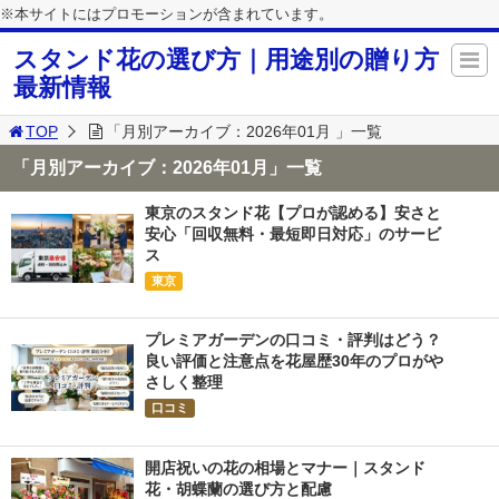
※本サイトにはプロモーションが含まれています。
スタンド花の選び方｜用途別の贈り方
最新情報
TOP
「月別アーカイブ：2026年01月 」一覧
「月別アーカイブ：2026年01月」一覧
東京のスタンド花【プロが認める】安さと
安心「回収無料・最短即日対応」のサービ
ス
東京
プレミアガーデンの口コミ・評判はどう？
良い評価と注意点を花屋歴30年のプロがや
さしく整理
口コミ
開店祝いの花の相場とマナー｜スタンド
花・胡蝶蘭の選び方と配慮