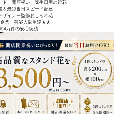
ート、開店祝い、誕生日用の祝花
値＆最短当日スピード配達
デザイナー監修おしゃれ花
手企業・芸能人御用達★★
間4万件の安心実績