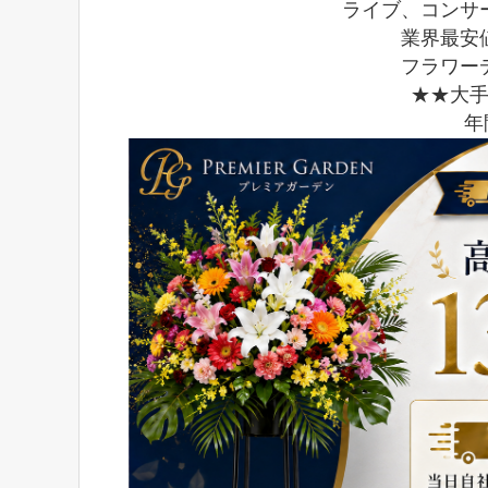
ライブ、コンサ
業界最安
フラワー
★★大
年