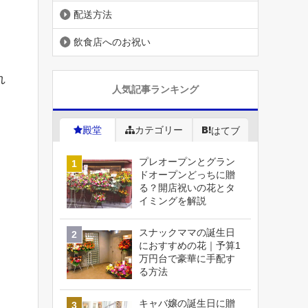
配送方法
飲食店へのお祝い
れ
人気記事ランキング
殿堂
カテゴリー
はてブ
プレオープンとグラン
ドオープンどっちに贈
る？開店祝いの花とタ
イミングを解説
スナックママの誕生日
におすすめの花｜予算1
万円台で豪華に手配す
る方法
キャバ嬢の誕生日に贈