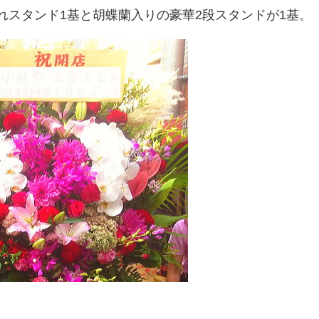
れスタンド1基と胡蝶蘭入りの豪華2段スタンドが1基。