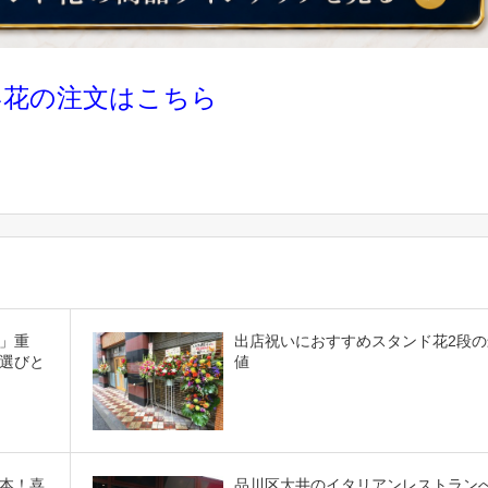
い花の注文はこちら
」重
出店祝いにおすすめスタンド花2段の
選びと
値
本！喜
品川区大井のイタリアンレストラン